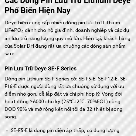
Các Dòng Pin Lưu Trữ Lithium Deye
Phổ Biến Hiện Nay
Deye hiện cung cấp nhiều dòng pin lưu trữ Lithium
LiFePO
dành cho hộ gia đình, doanh nghiệp và các dự
4
án lưu trữ năng lượng quy mô lớn. Hiện tại, khách hàng
của Solar DH đang rất ưa chuộng các dòng sản phẩm
sau:
Pin Lưu Trữ Deye SE-F Series
Dòng pin Lithium SE-F Series có: SE-F5-E, SE-F12-E, SE-
F16-E được người dùng rất ưa chuộng sử dụng với ưu
điểm nhỏ gọn, dễ lắp đặt và chi phí hợp lý. Vòng đời
hoạt động ≥6000 chu kỳ (25℃±2℃, 70%EOL) cùng
DOD 90% và mở rộng kết nối tối đa 32 thiết bị song
song.
SE-F5-E là dòng pin điện áp thấp, có dung lượng