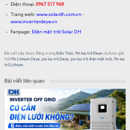
Điện thoại:
0967 517 968
Trang web:
www.solardh.com.vn
–
www.inverterdeye.vn
Fanpage:
Điện mặt trời Solar DH
Bài viết này được đăng trong
Kiến Thức
,
Pin lưu trữ Deye
và được gắn
thẻ
Pin Lithium Deye
,
pin lưu trữ Deye
,
pin lưu trữ điện mặt trời
,
Pin lưu
trữ Lithium
.
Bài viết liên quan