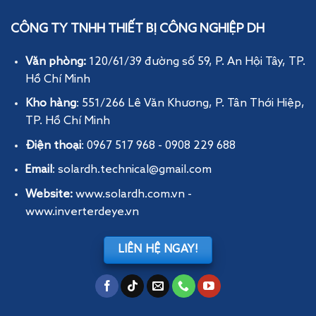
CÔNG TY TNHH THIẾT BỊ CÔNG NGHIỆP DH
Văn phòng:
120/61/39 đường số 59, P. An Hội Tây
, TP.
Hồ Chí Minh
Kho hàng
: 551/266 Lê Văn Khương, P. Tân Thới Hiệp,
TP. Hồ Chí Minh
Điện thoại
: 0967 517 968 - 0908 229 688
Email
: solardh.technical@gmail.com
Website:
www.solardh.com.vn
-
www.inverterdeye.vn
LIÊN HỆ NGAY!