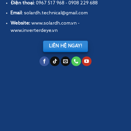
Điện thoại
: 0967 517 968 - 0908 229 688
Email
: solardh.technical@gmail.com
Website:
www.solardh.com.vn
-
www.inverterdeye.vn
LIÊN HỆ NGAY!