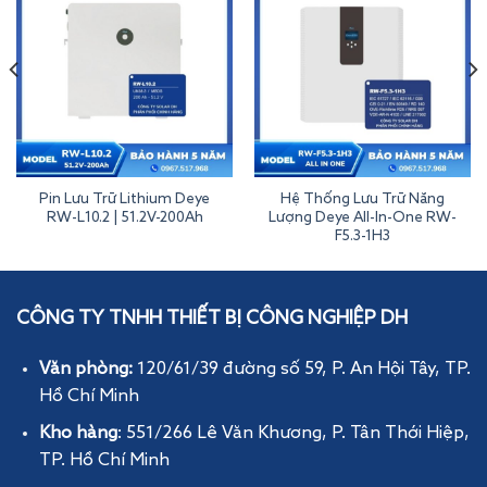
Pin Lưu Trữ Lithium Deye
Hệ Thống Lưu Trữ Năng
RW-L10.2 | 51.2V-200Ah
Lượng Deye All-In-One RW-
F5.3-1H3
Pin Lưu Trữ Lithium BOS-B Deye Áp Cao | 51.2V-280Ah
CÔNG TY TNHH THIẾT BỊ CÔNG NGHIỆP DH
Văn phòng:
120/61/39 đường số 59, P. An Hội Tây
, TP.
Hồ Chí Minh
Kho hàng
: 551/266 Lê Văn Khương, P. Tân Thới Hiệp,
TP. Hồ Chí Minh