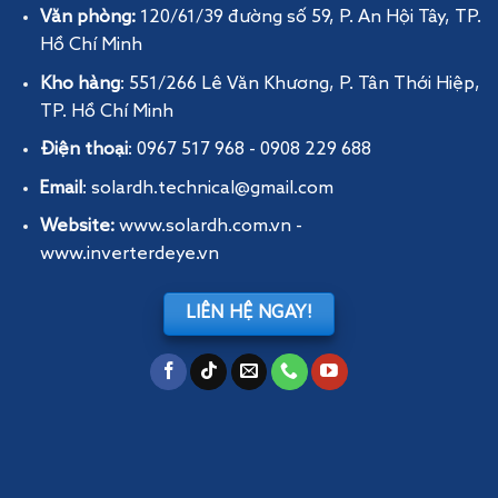
Văn phòng:
120/61/39 đường số 59, P. An Hội Tây
, TP.
Hồ Chí Minh
Kho hàng
: 551/266 Lê Văn Khương, P. Tân Thới Hiệp,
TP. Hồ Chí Minh
Điện thoại
: 0967 517 968 - 0908 229 688
Email
: solardh.technical@gmail.com
Website:
www.solardh.com.vn
-
www.inverterdeye.vn
LIÊN HỆ NGAY!