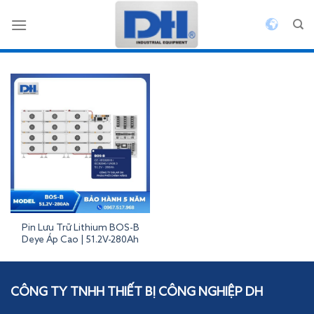
Bỏ
qua
nội
dung
Pin Lưu Trữ Lithium BOS-B
Deye Áp Cao | 51.2V-280Ah
Inverterdeye
CÔNG TY TNHH THIẾT BỊ CÔNG NGHIỆP DH