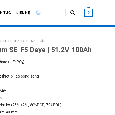
IN TỨC
LIÊN HỆ
0
PIN LITHIUM DEYE ÁP THẤP
ium SE-F5 Deye | 51.2V-100Ah
hate (LiFePO₄)
 thiết bị lắp song song
7,6V
h
 chu kỳ (25℃±2℃, 80%DOD, 70%EOL)
548x140 mm