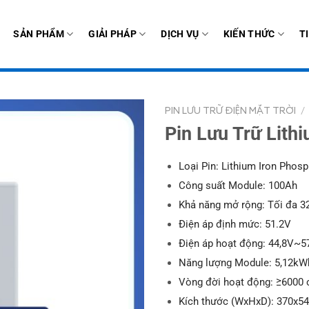
SẢN PHẨM
GIẢI PHÁP
DỊCH VỤ
KIẾN THỨC
T
PIN LƯU TRỮ ĐIỆN MẶT TRỜI
/
Pin Lưu Trữ Lith
Loại Pin: Lithium Iron Phosp
Công suất Module: 100Ah
Khả năng mở rộng: Tối đa 32
Điện áp định mức: 51.2V
Điện áp hoạt động: 44,8V~5
Năng lượng Module: 5,12kW
Vòng đời hoạt động: ≥6000
Kích thước (WxHxD): 370x