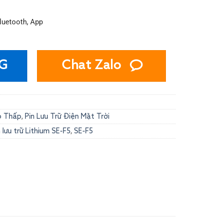
luetooth, App
G
Chat Zalo
,
p Thấp
Pin Lưu Trữ Điện Mặt Trời
,
n lưu trữ Lithium SE-F5
SE-F5