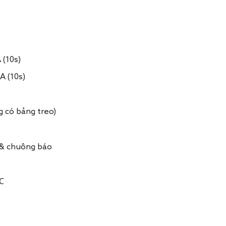
 (10s)
A (10s)
 có bảng treo)
 & chuông báo
℃