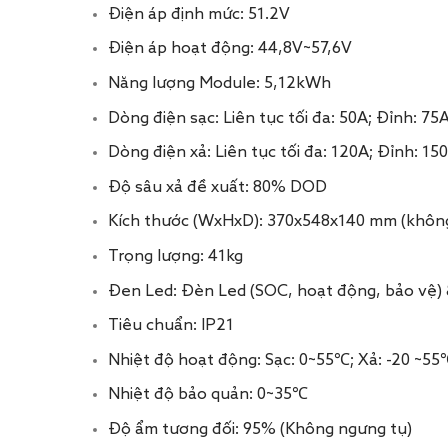
Điện áp định mức: 51.2V
Điện áp hoạt động: 44,8V~57,6V
Năng lượng Module: 5,12kWh
Dòng điện sạc:
Liên tục tối đa: 50A;
Đỉnh: 75A
Dòng điện xả:
Liên tục tối đa: 120A;
Đỉnh: 150
Độ sâu xả đề xuất: 80% DOD
Kích thước (WxHxD): 370x548x140 mm (không
Trọng lượng: 41kg
Đen Led: Đèn Led (SOC, hoạt động, bảo vệ)
Tiêu chuẩn: IP21
Nhiệt độ hoạt động: Sạc: 0~55℃; Xả: -20 ~55
Nhiệt độ bảo quản: 0~35℃
Độ ẩm tương đối: 95% (Không ngưng tụ)