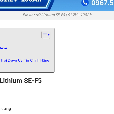
Pin lưu trữ Lithium SE-F5 | 51.2V – 100Ah
 Deye
 Trời Deye Uy Tín Chính Hãng
 Lithium SE-F5
g song