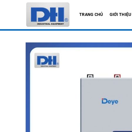
Bỏ
qua
TRANG CHỦ
GIỚI THIỆU
nội
dung