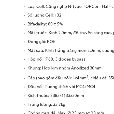
Loại Cell: Công nghệ N-type TOPCon, Half-cu
Số lượng Cell: 132
Bifaciality: 80 ± 5%
Mặt trước: Kính 2.0mm, độ truyền sáng cao, 
Đóng gói: POE
Mặt sau: Kính trắng tráng men 2.0mm, cường
Hộp nối: IP68, 3 diodes bypass
Khung: Hợp kim nhôm Anodized 30mm
2
Cáp (bao gồm đầu nối): 1x4mm
, chiều dài 
Đầu nối: Tương thích với MC4/MC4
Kích thước: 2383x1133x30mm
Trọng lượng: 33.7kg
Chống mưa đá: Max. Ø 25 mm at 23 m/s