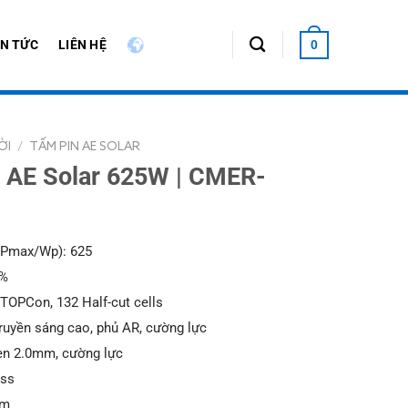
IN TỨC
LIÊN HỆ
0
ỜI
/
TẤM PIN AE SOLAR
i AE Solar 625W | CMER-
 (Pmax/Wp): 625
6%
 TOPCon, 132 Half-cut cells
ruyền sáng cao, phủ AR, cường lực
men 2.0mm, cường lực
ass
mm