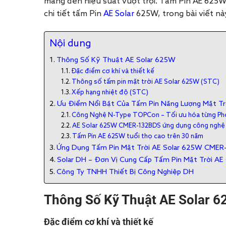
mang đến hiệu suất vượt trội. Tấm Pin AE 625W 
chi tiết tấm Pin
AE Solar
625W, trong bài viết nà
Nội dung
Thông Số Kỹ Thuật AE Solar 625W
Đặc điểm cơ khí và thiết kế
Thông số tấm pin mặt trời AE Solar 625W (STC)
Xếp hạng nhiệt độ (STC)
Ưu Điểm Nổi Bật Của Tấm Pin Năng Lượng Mặt Tr
Công Nghệ N-Type TOPCon – Tối ưu hóa từng Ph
AE Solar 625W CMER-132BDS ứng dụng công nghệ 2 
Tấm Pin AE 625W tuổi thọ cao trên 30 năm
Ứng Dụng Tấm Pin Mặt Trời AE Solar 625W CME
Solar DH – Đơn Vị Cung Cấp Tấm Pin Mặt Trời AE
Công Ty TNHH Thiết Bị Công Nghiệp DH
Thông Số Kỹ Thuật AE Solar
6
Đặc điểm cơ khí và thiết kế