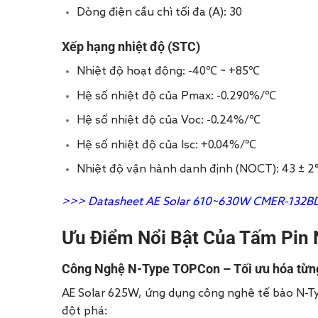
Dòng điện cầu chì tối đa (A): 30
Xếp hạng nhiệt độ
(STC)
Nhiệt độ hoạt động: -40℃ ~ +85℃
Hệ số nhiệt độ của Pmax: -0.290%/℃
Hệ số nhiệt độ của Voc: -0.24%/℃
Hệ số nhiệt độ của Isc: +0.04%/℃
Nhiệt độ vận hành danh định (NOCT): 43 ± 2
>>>
Datasheet AE Solar 610~630W CMER-132B
Ưu Điểm Nổi Bật Của Tấm Pin 
Công Nghệ N-Type TOPCon –
Tối ưu hóa từ
AE Solar 625W, ứng dụng công nghệ tế bào N-T
đột phá: