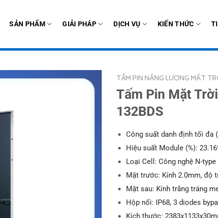
SẢN PHẨM
GIẢI PHÁP
DỊCH VỤ
KIẾN THỨC
T
TẤM PIN NĂNG LƯỢNG MẶT TR
Tấm Pin Mặt Trờ
132BDS
Công suất danh định tối đa
Hiệu suất Module (%): 23.1
Loại Cell: Công nghệ N-type
Mặt trước: Kính 2.0mm, độ t
Mặt sau: Kính trắng tráng 
Hộp nối: IP68, 3 diodes byp
Kích thước: 2383x1133x30