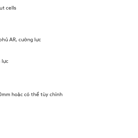
t cells
phủ AR, cường lực
 lực
350mm hoặc có thể tùy chỉnh