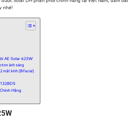
được Solar DH phân phối chính hãng tại Việt Nam, đảm bảo 
y nhé!
ời AE Solar 625W
oton ánh sáng
mặt kính (Bifacial)
R-132BDS
 Chính Hãng
25W