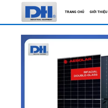
Bỏ
qua
TRANG CHỦ
GIỚI THIỆU
nội
dung