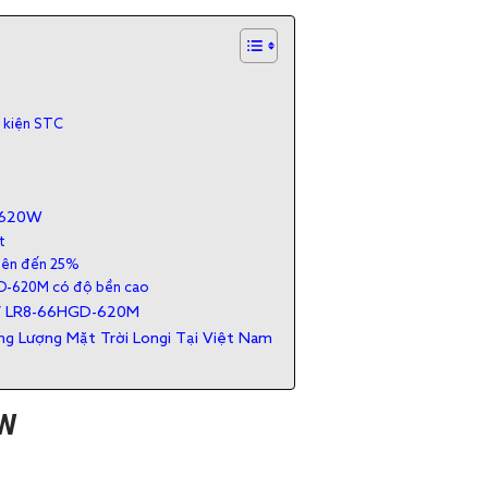
u kiện STC
 620W
t
g lên đến 25%
D-620M có độ bền cao
 7 LR8-66HGD-620M
ng Lượng Mặt Trời Longi Tại Việt Nam
0W