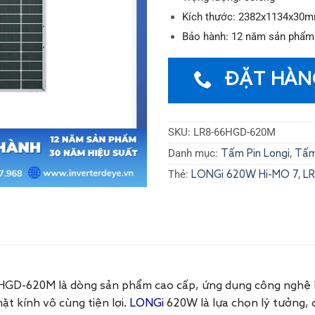
Kích thước: 2382x1134x30
Bảo hành: 12 năm sản phẩm 
ĐẶT HÀN
SKU:
LR8-66HGD-620M
Danh mục:
,
Tấm Pin Longi
Tấm
Thẻ:
,
LONGi 620W Hi-MO 7
L
HGD-620M là dòng sản phẩm cao cấp, ứng dụng công nghệ H
ặt kính vô cùng tiện lợi.
LONGi
620W là lựa chọn lý tưởng, 