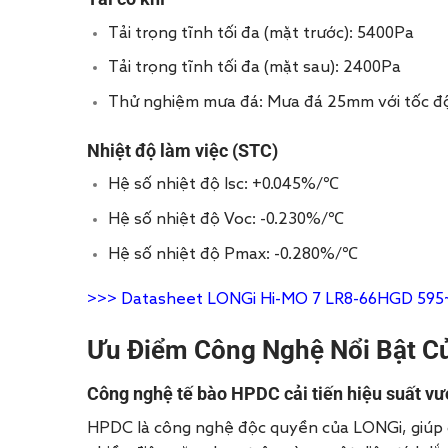
Tải trọng tĩnh tối đa (mặt trước): 5400Pa
Tải trọng tĩnh tối đa (mặt sau): 2400Pa
Thử nghiệm mưa đá: Mưa đá 25mm với tốc đ
Nhiệt độ làm việc (STC)
Hệ số nhiệt độ Isc: +0.045%/℃
Hệ số nhiệt độ Voc: -0.230%/℃
Hệ số nhiệt độ Pmax: -0.280%/℃
>>>
Datasheet LONGi Hi-MO 7 LR8-66HGD 59
Ưu Điểm Công Nghệ Nổi Bật C
Công nghệ tế bào HPDC cải tiến hiệu suất vư
HPDC là công nghệ độc quyền của LONGi, giúp c