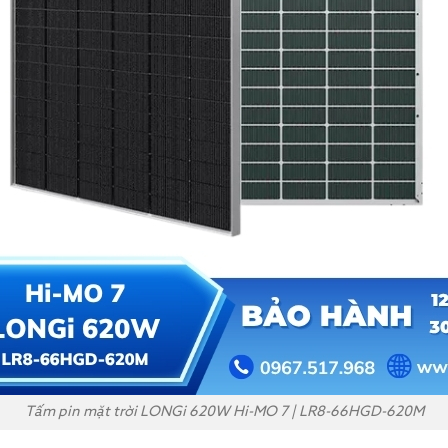
Tấm pin mặt trời LONGi 620W Hi-MO 7 | LR8-66HGD-620M