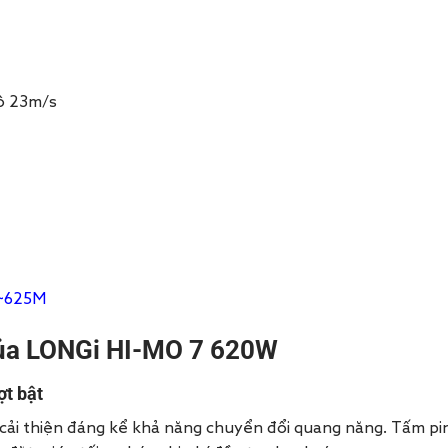
ộ 23m/s
5~625M
ủa
LONGi HI-MO 7 620W
ợt bật
ải thiện đáng kể khả năng chuyển đổi quang năng. Tấm pin