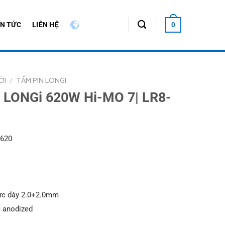
IN TỨC
LIÊN HỆ
0
ỜI
/
TẤM PIN LONGI
i LONGi 620W Hi-MO 7| LR8-
 620
lực dày 2.0+2.0mm
 anodized