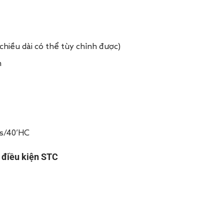
hiều dài có thể tùy chỉnh được)
m
cs/40’HC
 điều kiện STC