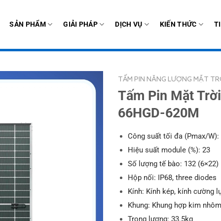
SẢN PHẨM
GIẢI PHÁP
DỊCH VỤ
KIẾN THỨC
T
TẤM PIN NĂNG LƯỢNG MẶT TR
Tấm Pin Mặt Trờ
66HGD-620M
Công suất tối đa (Pmax/W):
Hiệu suất module (%): 23
Số lượng tế bào: 132 (6×22)
Hộp nối: IP68, three diodes
Kính: Kính kép, kính cường 
Khung: Khung hợp kim nhôm
Trọng lượng: 33.5kg