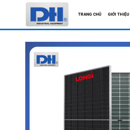
Bỏ
qua
TRANG CHỦ
GIỚI THIỆU
nội
dung