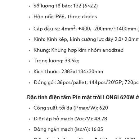
Số lượng tế bào: 132 (6×22)
Hộp nối: IP68, three diodes
2
Cáp đầu ra: 4mm
, +400, -200mm/±1400mm (c
Kính: Kính kép, kính cường lực dày 2.0+2.0m
Khung: Khung hợp kim nhôm anodized
Trọng lượng: 33.5kg
Kích thước: 2382x1134x30mm
Đóng gói: 36pcs/pallet; 144pcs/20’GP; 720p
Đặc tính điện tấm Pin mặt trời LONGi 620W ở
Công suất tối đa (Pmax/W): 620
Điện áp hở mạch (Voc/V): 48.78
Dòng ngắn mạch (Isc/A): 16.05