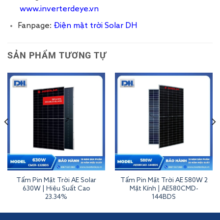
www.inverterdeye.vn
Fanpage:
Điện mặt trời Solar DH
SẢN PHẨM TƯƠNG TỰ
Tấm Pin Mặt Trời AE Solar
Tấm Pin Mặt Trời AE 580W 2
630W | Hiệu Suất Cao
Mặt Kính | AE580CMD-
23.34%
144BDS
Tấm Pin Mặt Trời AE Solar 715W 2 Mặt Kính | TME-132BDS