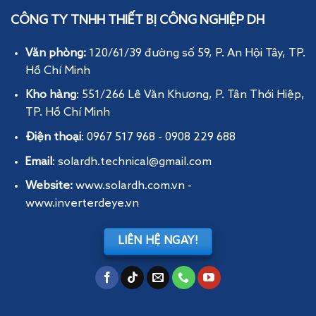
CÔNG TY TNHH THIẾT BỊ CÔNG NGHIỆP DH
Văn phòng:
120/61/39 đường số 59, P. An Hội Tây
, TP.
Hồ Chí Minh
Kho hàng
: 551/266 Lê Văn Khương, P. Tân Thới Hiệp,
TP. Hồ Chí Minh
Điện thoại
: 0967 517 968 - 0908 229 688
Email
: solardh.technical@gmail.com
Website:
www.solardh.com.vn
-
www.inverterdeye.vn
LIÊN HỆ NGAY!