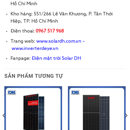
Hồ Chí Minh
Kho hàng: 551/266 Lê Văn Khương, P. Tân Thới
Hiệp, TP. Hồ Chí Minh
Điện thoại:
0967 517 968
Trang web:
www.solardh.com.vn
–
www.inverterdeye.vn
Fanpage:
Điện mặt trời Solar DH
SẢN PHẨM TƯƠNG TỰ