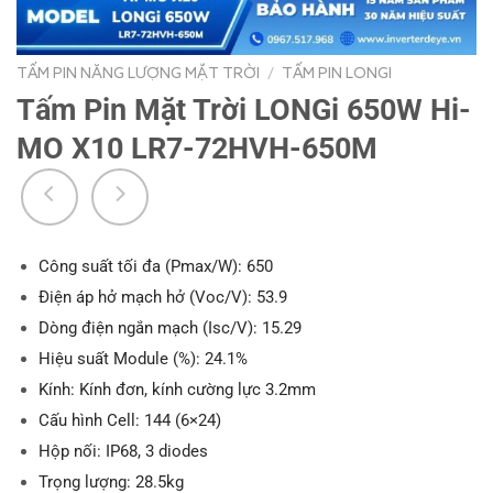
TẤM PIN NĂNG LƯỢNG MẶT TRỜI
/
TẤM PIN LONGI
Tấm Pin Mặt Trời LONGi 650W Hi-
MO X10 LR7-72HVH-650M
Công suất tối đa (Pmax/W): 650
Điện áp hở mạch hở (Voc/V): 53.9
Dòng điện ngắn mạch (Isc/V): 15.29
Hiệu suất Module (%): 24.1%
Kính: Kính đơn, kính cường lực 3.2mm
Cấu hình Cell: 144 (6×24)
Hộp nối: IP68, 3 diodes
Trọng lượng: 28.5kg