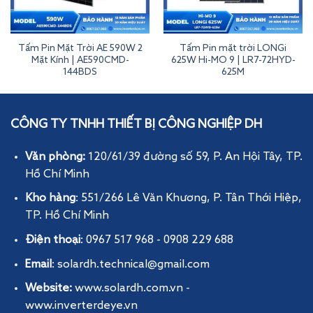
Tấm Pin Mặt Trời AE 590W 2
Tấm Pin mặt trời LONGi
Mặt Kính | AE590CMD-
625W Hi-MO 9 | LR7-72HYD-
144BDS
625M
Tấm Pin Mặt Trời LONGi 650W Hi-MO X10 LR7-72HVH-650M
CÔNG TY TNHH THIẾT BỊ CÔNG NGHIỆP DH
Văn phòng:
120/61/39 đường số 59, P. An Hội Tây
, TP.
Hồ Chí Minh
Kho hàng
: 551/266 Lê Văn Khương, P. Tân Thới Hiệp,
TP. Hồ Chí Minh
Điện thoại
: 0967 517 968 - 0908 229 688
Email
: solardh.technical@gmail.com
Website:
www.solardh.com.vn
-
www.inverterdeye.vn