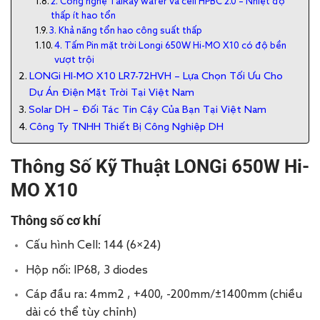
2. Công nghệ TaiRay wafer và cell HPBC 2.0 – Nhiệt độ
thấp ít hao tổn
3. Khả năng tổn hao công suất thấp
4. Tấm Pin mặt trời Longi 650W Hi-MO X10 có độ bền
vượt trội
LONGi HI-MO X10 LR7-72HVH – Lựa Chọn Tối Ưu Cho
Dự Án Điện Mặt Trời Tại Việt Nam
Solar DH – Đối Tác Tin Cậy Của Bạn Tại Việt Nam
Công Ty TNHH Thiết Bị Công Nghiệp DH
Thông Số Kỹ Thuật LONGi 650W Hi-
MO X10
Thông số cơ khí
Cấu hình Cell: 144 (6×24)
Hộp nối: IP68, 3 diodes
Cáp đầu ra: 4mm
2
, +400, -200mm/±1400mm (chiều
dài có thể tùy chỉnh)