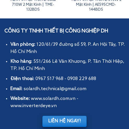
710W 2 Mặt Kính | TME-
Mặt Kính | AE595CMD-
132BDS
144BDS
Tấm Pin Mặt Trời AE 580W 2 Mặt Kính | AE580CMD-144BDS
CÔNG TY TNHH THIẾT BỊ CÔNG NGHIỆP DH
Văn phòng:
120/61/39 đường số 59, P. An Hội Tây
, TP.
Hồ Chí Minh
Kho hàng
: 551/266 Lê Văn Khương, P. Tân Thới Hiệp,
TP. Hồ Chí Minh
Điện thoại
: 0967 517 968 - 0908 229 688
Email
: solardh.technical@gmail.com
Website:
www.solardh.com.vn
-
www.inverterdeye.vn
LIÊN HỆ NGAY!