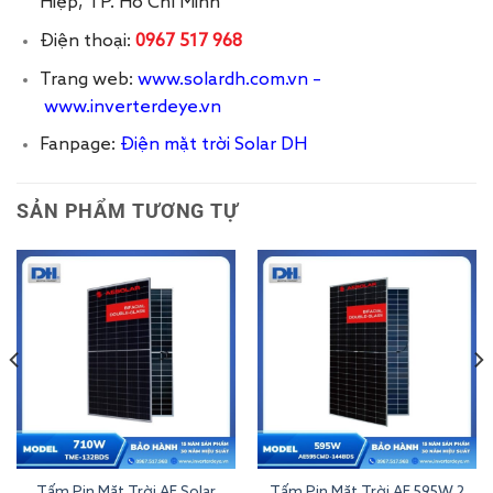
Hiệp, TP. Hồ Chí Minh
Điện thoại:
0967 517 968
Trang web:
www.solardh.com.vn
–
www.inverterdeye.vn
Fanpage:
Điện mặt trời Solar DH
SẢN PHẨM TƯƠNG TỰ
Tấm Pin Mặt Trời AE Solar
Tấm Pin Mặt Trời AE 595W 2