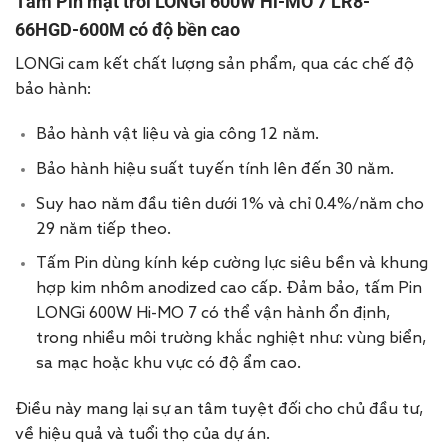
Tấm Pin mặt trời LONGi 600W Hi-MO 7 LR8-
66HGD-600M có độ bền cao
LONGi cam kết chất lượng sản phẩm, qua các chế độ
bảo hành:
Bảo hành vật liệu và gia công 12 năm.
Bảo hành hiệu suất tuyến tính lên đến 30 năm.
Suy hao năm đầu tiên dưới 1% và chỉ 0.4%/năm cho
29 năm tiếp theo.
Tấm Pin dùng kính kép cường lực siêu bền và khung
hợp kim nhôm anodized cao cấp. Đảm bảo, tấm Pin
LONGi 600W Hi-MO 7 có thể vận hành ổn định,
trong nhiều môi trường khắc nghiệt như: vùng biển,
sa mạc hoặc khu vực có độ ẩm cao.
Điều này mang lại sự an tâm tuyệt đối cho chủ đầu tư,
về hiệu quả và tuổi thọ của dự án.