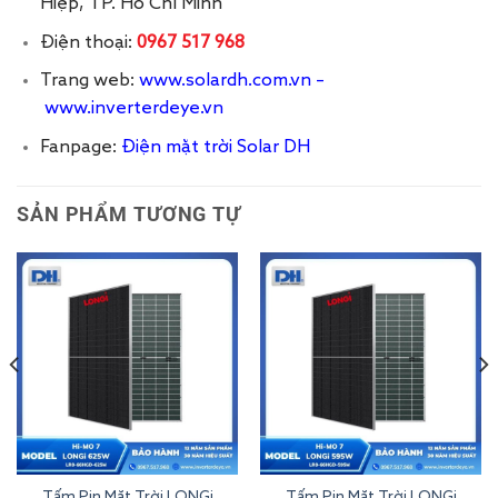
Hiệp, TP. Hồ Chí Minh
Điện thoại:
0967 517 968
Trang web:
www.solardh.com.vn
–
www.inverterdeye.vn
Fanpage:
Điện mặt trời Solar DH
SẢN PHẨM TƯƠNG TỰ
Tấm Pin Mặt Trời LONGi
Tấm Pin Mặt Trời LONGi