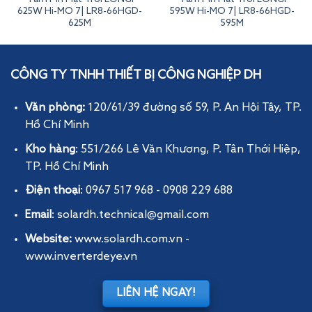
625W Hi-MO 7| LR8-66HGD-
595W Hi-MO 7| LR8-66HGD-
625M
595M
Tấm Pin Mặt Trời LONGi 600W Hi-MO 7| LR8-66HGD-600M
CÔNG TY TNHH THIẾT BỊ CÔNG NGHIỆP DH
Văn phòng:
120/61/39 đường số 59, P. An Hội Tây
, TP.
Hồ Chí Minh
Kho hàng
: 551/266 Lê Văn Khương, P. Tân Thới Hiệp,
TP. Hồ Chí Minh
Điện thoại
: 0967 517 968 - 0908 229 688
Email
: solardh.technical@gmail.com
Website:
www.solardh.com.vn
-
www.inverterdeye.vn
LIÊN HỆ NGAY!