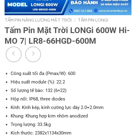
TẤM PIN NĂNG LƯỢNG MẶT TRỜI
/
TẤM PIN LONGI
Tấm Pin Mặt Trời LONGi 600W Hi-
MO 7| LR8-66HGD-600M
Công suất tối đa (Pmax/W): 600
Hiệu suất module (%): 22.2
Số lượng tế bào: 132 (6×22)
Hộp nối: IP68, three diodes
Kính: Kính kép, kính cường lực dày 2.0+2.0mm
Khung: Khung hợp kim nhôm anodized
Trọng lượng: 33.5kg
Kích thước: 2382x1134x30mm