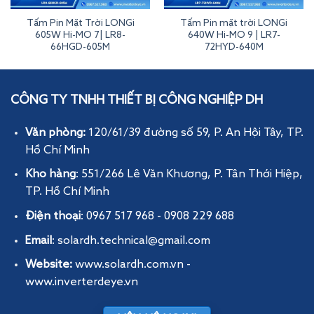
Tấm Pin Mặt Trời LONGi
Tấm Pin mặt trời LONGi
605W Hi-MO 7| LR8-
640W Hi-MO 9 | LR7-
66HGD-605M
72HYD-640M
Tấm Pin Năng Lượng Mặt Trời 660W Aiko Comet 2U
CÔNG TY TNHH THIẾT BỊ CÔNG NGHIỆP DH
Văn phòng:
120/61/39 đường số 59, P. An Hội Tây
, TP.
Hồ Chí Minh
Kho hàng
: 551/266 Lê Văn Khương, P. Tân Thới Hiệp,
TP. Hồ Chí Minh
Điện thoại
: 0967 517 968 - 0908 229 688
Email
: solardh.technical@gmail.com
Website:
www.solardh.com.vn
-
www.inverterdeye.vn