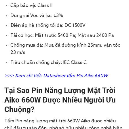
Cấp bảo vệ: Class II
Dung sai Voc và Isc: ±3%
Điện áp hệ thống tối đa: DC 1500V
Tải cơ học: Mặt trước 5400 Pa; Mặt sau 2400 Pa
Chống mưa đá: Mưa đá đường kính 25mm, vận tốc
23 m/s
Tiêu chuẩn chống cháy: IEC Class C
>>> Xem chi tiết:
Datasheet tấm Pin Aiko 660W
Tại Sao Pin Năng Lượng Mặt Trời
Aiko 660W Được Nhiều Người Ưu
Chuộng?
Tấm Pin năng lượng mặt trời 660W Aiko được nhiều
chủ đầu tư săn đón, nhờ sở hữu nhiều công nghệ hiện