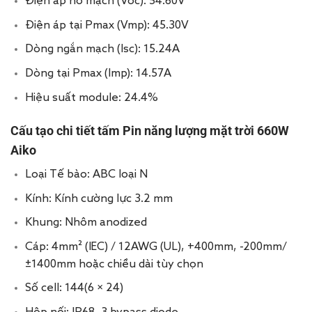
Điện áp hở mạch (Voc): 54.60V
Điện áp tại Pmax (Vmp): 45.30V
Dòng ngắn mạch (Isc): 15.24A
Dòng tại Pmax (Imp): 14.57A
Hiệu suất module: 24.4%
Cấu tạo chi tiết tấm Pin năng lượng mặt trời 660W
Aiko
Loại Tế bào: ABC loại N
Kính: Kính cường lực 3.2 mm
Khung: Nhôm anodized
Cáp: 4mm² (IEC) / 12AWG (UL), +400mm, -200mm/
±1400mm hoặc chiều dài tùy chọn
Số cell: 144(6 × 24)