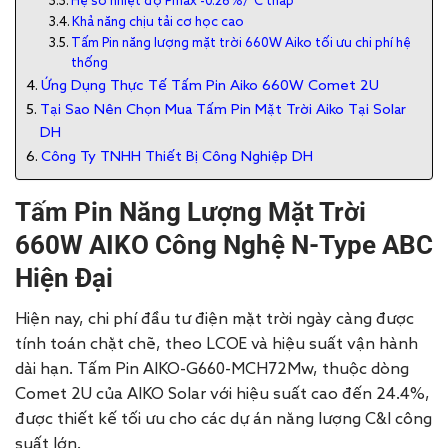
Hệ số nhiệt độ Pmax -0.26%/°C thấp
Khả năng chịu tải cơ học cao
Tấm Pin năng lượng mặt trời 660W Aiko tối ưu chi phí hệ
thống
Ứng Dụng Thực Tế Tấm Pin Aiko 660W Comet 2U
Tại Sao Nên Chọn Mua Tấm Pin Mặt Trời Aiko Tại Solar
DH
Công Ty TNHH Thiết Bị Công Nghiệp DH
Tấm Pin Năng Lượng Mặt Trời
660W
AIKO
Công Nghệ N-Type ABC
Hiện Đại
Hiện nay, chi phí đầu tư điện mặt trời ngày càng được
tính toán chặt chẽ, theo LCOE và hiệu suất vận hành
dài hạn. Tấm Pin AIKO-G
660
-MCH72Mw, thuộc dòng
Comet 2U của AIKO Solar với hiệu suất cao đến 24.4%,
được thiết kế tối ưu cho các dự án năng lượng C&I công
suất lớn.