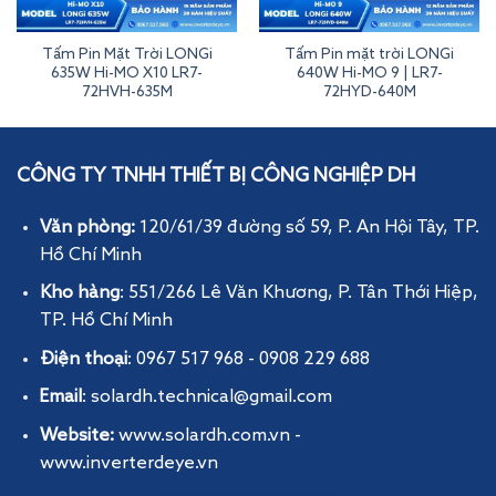
Tấm Pin Mặt Trời LONGi
Tấm Pin mặt trời LONGi
635W Hi-MO X10 LR7-
640W Hi-MO 9 | LR7-
72HVH-635M
72HYD-640M
Tấm Pin Mặt Trời Jinko 630W 2 Mặt Kính | JKM630N-78HL4-BDV
CÔNG TY TNHH THIẾT BỊ CÔNG NGHIỆP DH
Văn phòng:
120/61/39 đường số 59, P. An Hội Tây
, TP.
Hồ Chí Minh
Kho hàng
: 551/266 Lê Văn Khương, P. Tân Thới Hiệp,
TP. Hồ Chí Minh
Điện thoại
: 0967 517 968 - 0908 229 688
Email
: solardh.technical@gmail.com
Website:
www.solardh.com.vn
-
www.inverterdeye.vn