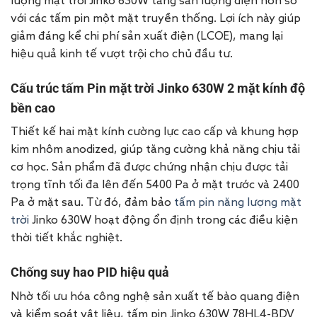
lượng mặt trời Jinko 630W tăng sản lượng điện hơn so
với các tấm pin một mặt truyền thống. Lợi ích này giúp
giảm đáng kể chi phí sản xuất điện (LCOE), mang lại
hiệu quả kinh tế vượt trội cho chủ đầu tư.
Cấu trúc tấm Pin mặt trời Jinko 630W 2 mặt kính độ
bền cao
Thiết kế hai mặt kính cường lực cao cấp và khung hợp
kim nhôm anodized, giúp tăng cường khả năng chịu tải
cơ học. Sản phẩm đã được chứng nhận chịu được tải
trọng tĩnh tối đa lên đến 5400 Pa ở mặt trước và 2400
Pa ở mặt sau. Từ đó, đảm bảo
tấm pin năng lượng mặt
trời
Jinko 630W hoạt động ổn định trong các điều kiện
thời tiết khắc nghiệt.
Chống suy hao PID hiệu quả
Nhờ tối ưu hóa công nghệ sản xuất tế bào quang điện
và kiểm soát vật liệu, tấm pin Jinko 630W 78HL4-BDV