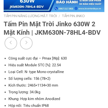
TẤM PIN NĂNG LƯỢNG MẶT TRỜI
/
TẤM PIN JINKO
Tấm Pin Mặt Trời Jinko 630W 2
Mặt Kính | JKM630N-78HL4-BDV
Công suất cực đại – Pmax [Wp]: 630
Hiệu suất Module STC [%]: 22.54
Loại Cell: N- type Mono-crystalline
Số lượng cells: 156 (78×2)
Kích thước: 2465×1134×30 mm
Trọng lượng: 34.0kg
Khung: Hợp kim nhôm Anodized
Hộp nối: Tiêu chuẩn IP68