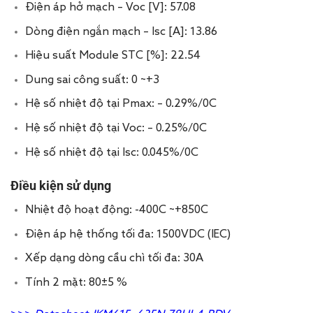
Điện áp hở mạch – Voc [V]: 57.08
Dòng điện ngắn mạch – Isc [A]: 13.86
Hiệu suất Module STC [%]: 22.54
Dung sai công suất: 0 ~+3
Hệ số nhiệt độ tại Pmax: – 0.29%/
0
C
Hệ số nhiệt độ tại Voc: – 0.25%/
0
C
Hệ số nhiệt độ tại Isc: 0.045%/
0
C
Điều kiện sử dụng
Nhiệt độ hoạt động: -40
0
C ~+85
0
C
Điện áp hệ thống tối đa: 1500VDC (IEC)
Xếp dạng dòng cầu chì tối đa: 30A
Tính 2 mặt: 80±5 %